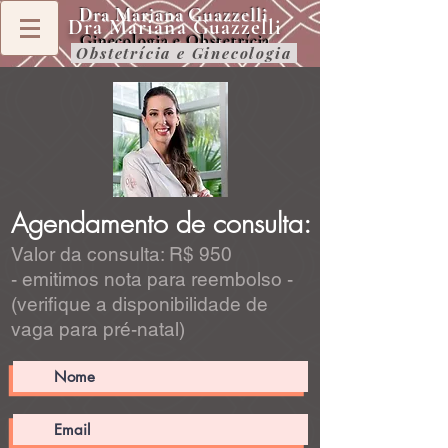
Dra Mariana Guazzelli
Dra Mariana Guazzelli
Ginecologia e Obstetrícia
Obstetrícia e Ginecologia
Agendamento de consulta:
Valor da consulta: R$ 950
- emitimos nota para reembolso -
(verifique a disponibilidade de
vaga para pré-natal)