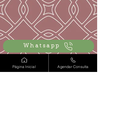
Whatsapp
Agendar consulta
Página Inicial
Agendar Consulta
Voltar
Dra Mariana Guazzelli - 2022 - Todos os direitos reservados
Lalutie Clinic Ltda - CNPJ
35.386.144
/0001-02 - Rua Bento de
Andrade 278 - São Paulo - SP
Política de privacidade - Lei de proteção de dados (LGPD)
Clique para saber mais